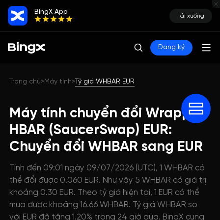
BingX App
Tải xuống
Đăng ký
Trang chủ
Máy tính
Tỷ giá WHBAR EUR
>
>
Máy tính chuyển đổi Wrapped
HBAR (SaucerSwap) EUR:
Chuyển đổi WHBAR sang EUR
Tính đến 09:01 ngày 09/07/2026 (UTC), 1 WHBAR có
thể đổi được 0.060 EUR. Như vậy 5 WHBAR có giá trị
khoảng 0.30 EUR. Theo tỷ giá hiện tại, 1 EUR có thể
mua được khoảng 16.66 WHBAR. Tỷ giá WHBAR so
với EUR đã tăng 1.20% trong 24 giờ qua. BingX cung