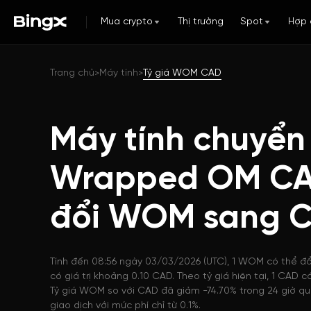
Mua crypto
Thị trường
Spot
Hợp 
Trang chủ
Máy tính
Tỷ giá WOM CAD
>
>
Máy tính chuyển
Wrapped OM CA
đổi WOM sang 
Tính đến 08:56 ngày 03/03/2026 (UTC), 1 WOM có thể đ
có giá trị khoảng 0.10 CAD. Theo tỷ giá hiện tại, 1 CA
Tỷ giá WOM so với CAD đã giảm -74.70% trong 24 giờ qu
giao dịch với mức phí chỉ từ 0.1%.