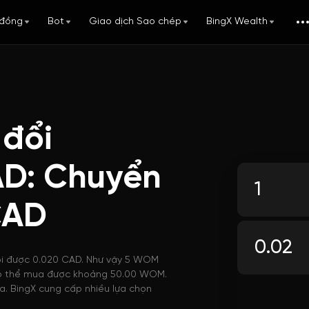
đồng
Bot
Giao dịch Sao chép
BingX Wealth
 đổi
D: Chuyển
CAD
ổi được 0.020 CAD. Như vậy 5 WOM
D có thể mua được khoảng 50.00 WOM.
a. BingX cung cấp nhiều lựa chọn