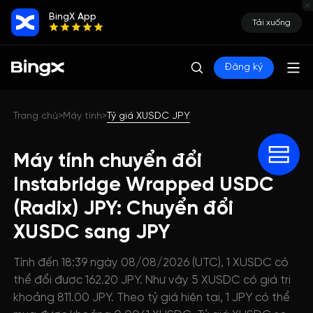
BingX App
Tải xuống
Đăng ký
Trang chủ
Máy tính
Tỷ giá XUSDC JPY
>
>
Máy tính chuyển đổi
Instabridge Wrapped USDC
(Radix) JPY: Chuyển đổi
XUSDC sang JPY
Tính đến 18:39 ngày 08/08/2026 (UTC), 1 XUSDC có
thể đổi được 162.20 JPY. Như vậy 5 XUSDC có giá trị
khoảng 811.00 JPY. Theo tỷ giá hiện tại, 1 JPY có thể