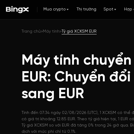
Mua crypto
Thị trường
Spot
Hợp 
Trang chủ
Máy tính
Tỷ giá XCKSM EUR
>
>
Máy tính chuyển
EUR: Chuyển đổ
sang EUR
Tính đến 07:34 ngày 02/08/2026 (UTC), 1 XCKSM có thể 
có giá trị khoảng 12.85 EUR. Theo tỷ giá hiện tại, 1 EU
Tỷ giá XCKSM so với EUR đã tăng 0% trong 24 giờ qua. B
dịch với mức phí chỉ từ 0.1%.