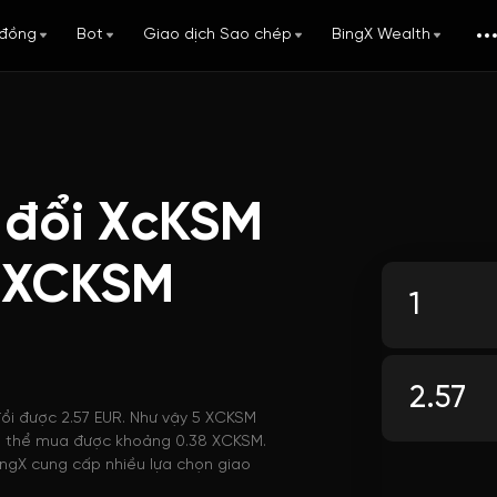
đồng
Bot
Giao dịch Sao chép
BingX Wealth
 đổi XcKSM
i XCKSM
đổi được 2.57 EUR. Như vậy 5 XCKSM
R có thể mua được khoảng 0.38 XCKSM.
ingX cung cấp nhiều lựa chọn giao