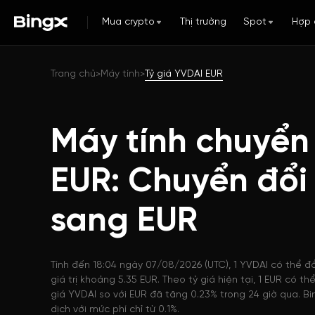
Mua crypto
Thị trường
Spot
Hợp 
Trang chủ
Máy tính
Tỷ giá YVDAI EUR
>
>
Máy tính chuyển
EUR: Chuyển đổi
sang EUR
Tính đến 18:04 ngày 07/08/2026 (UTC), 1 YVDAI có thể đổ
giá trị khoảng 5.35 EUR. Theo tỷ giá hiện tại, 1 EUR có 
giá YVDAI so với EUR đã tăng 0.23% trong 24 giờ qua. B
dịch với mức phí chỉ từ 0.1%.