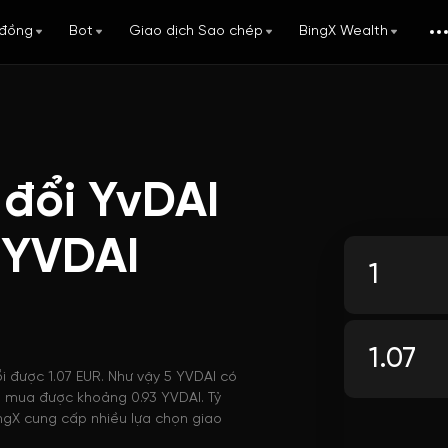
đồng
Bot
Giao dịch Sao chép
BingX Wealth
 đổi YvDAI
 YVDAI
i được 1.07 EUR. Như vậy 5 YVDAI có
thể mua được khoảng 0.93 YVDAI. Tỷ
ingX cung cấp nhiều lựa chọn giao