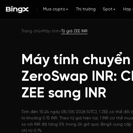
Mua crypto
Thị trường
Spot
Hợp 
Trang chủ
Máy tính
Tỷ giá ZEE INR
>
>
Máy tính chuyển
ZeroSwap INR: C
ZEE sang INR
Tính đến 10:24 ngày 08/08/2026 (UTC), 1 ZEE có thể đổi 
trị khoảng 0.15 INR. Theo tỷ giá hiện tại, 1 INR có thể m
so với INR đã tăng 0% trong 24 giờ qua. BingX cung cấp 
chỉ từ 0.1%.