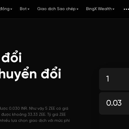
đồng
Bot
Giao dịch Sao chép
BingX Wealth
 đổi
huyển đổi
được 0.030 INR. Như vậy 5 ZEE có giá
ua được khoảng 33.33 ZEE. Tỷ giá ZEE
nhiều lựa chọn giao dịch với mức phí