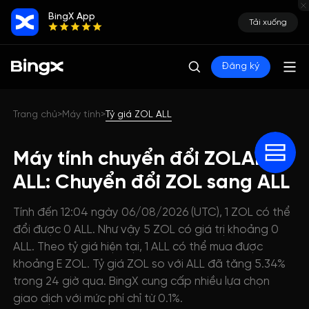
BingX App
Tải xuống
Đăng ký
Trang chủ
Máy tính
Tỷ giá ZOL ALL
>
>
Máy tính chuyển đổi ZOLANA
ALL: Chuyển đổi ZOL sang ALL
Tính đến 12:04 ngày 06/08/2026 (UTC), 1 ZOL có thể
đổi được 0 ALL. Như vậy 5 ZOL có giá trị khoảng 0
ALL. Theo tỷ giá hiện tại, 1 ALL có thể mua được
khoảng E ZOL. Tỷ giá ZOL so với ALL đã tăng 5.34%
trong 24 giờ qua. BingX cung cấp nhiều lựa chọn
giao dịch với mức phí chỉ từ 0.1%.