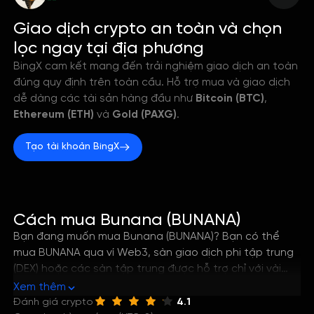
--
Giao dịch crypto an toàn và chọn
lọc ngay tại địa phương
BingX cam kết mang đến trải nghiệm giao dịch an toàn
đúng quy định trên toàn cầu. Hỗ trợ mua và giao dịch
dễ dàng các tài sản hàng đầu như
Bitcoin (BTC)
,
Ethereum (ETH)
và
Gold (PAXG)
.
Tạo tài khoản BingX
Cách mua Bunana (BUNANA)
Bạn đang muốn mua Bunana (BUNANA)? Bạn có thể
mua BUNANA qua ví Web3, sàn giao dịch phi tập trung
(DEX) hoặc các sàn tập trung được hỗ trợ chỉ với vài
bước đơn giản. Hướng dẫn này sẽ giúp bạn nắm rõ
Xem thêm
cách tốt nhất để mua Bunana, cũng như cách lưu trữ
Đánh giá crypto
4.1