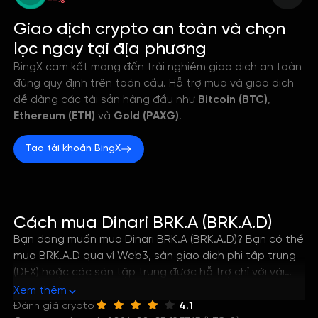
--%
Giao dịch crypto an toàn và chọn
lọc ngay tại địa phương
BingX cam kết mang đến trải nghiệm giao dịch an toàn
đúng quy định trên toàn cầu. Hỗ trợ mua và giao dịch
dễ dàng các tài sản hàng đầu như
Bitcoin (BTC)
,
Ethereum (ETH)
và
Gold (PAXG)
.
Tạo tài khoản BingX
Cách mua Dinari BRK.A (BRK.A.D)
Bạn đang muốn mua Dinari BRK.A (BRK.A.D)? Bạn có thể
mua BRK.A.D qua ví Web3, sàn giao dịch phi tập trung
(DEX) hoặc các sàn tập trung được hỗ trợ chỉ với vài
bước đơn giản. Hướng dẫn này sẽ giúp bạn nắm rõ
Xem thêm
cách tốt nhất để mua Dinari BRK.A, cũng như cách lưu
Đánh giá crypto
4.1