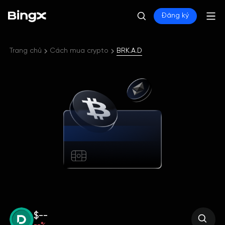
Đăng ký
Trang chủ
Cách mua crypto
BRK.A.D
$--