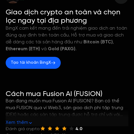
--
Giao dịch crypto an toàn và chọn
lọc ngay tại địa phương
BingX cam kết mang đến trải nghiệm giao dịch an toàn
đúng quy định trên toàn cầu. Hỗ trợ mua và giao dịch
dễ dàng các tài sản hàng đầu như
Bitcoin (BTC)
,
Ethereum (ETH)
và
Gold (PAXG)
.
Tạo tài khoản BingX
Cách mua Fusion AI (FUSION)
Bạn đang muốn mua Fusion AI (FUSION)? Bạn có thể
mua FUSION qua ví Web3, sàn giao dịch phi tập trung
(DEX) hoặc các sàn tập trung được hỗ trợ chỉ với vài
bước đơn giản. Hướng dẫn này sẽ giúp bạn nắm rõ
Xem thêm
cách tốt nhất để mua Fusion AI, cũng như cách lưu trữ
Đánh giá crypto
4.0