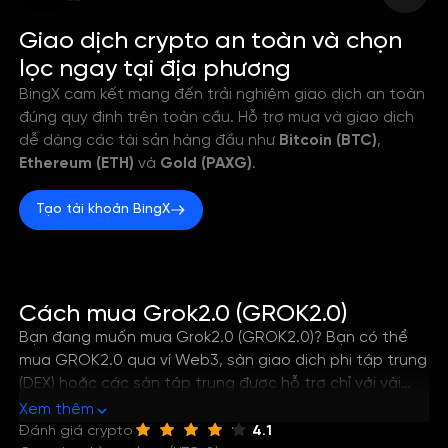
--
Giao dịch crypto an toàn và chọn
lọc ngay tại địa phương
BingX cam kết mang đến trải nghiệm giao dịch an toàn
đúng quy định trên toàn cầu. Hỗ trợ mua và giao dịch
dễ dàng các tài sản hàng đầu như
Bitcoin (BTC)
,
Ethereum (ETH)
và
Gold (PAXG)
.
Tạo tài khoản BingX
Cách mua Grok2.0 (GROK2.0)
Bạn đang muốn mua Grok2.0 (GROK2.0)? Bạn có thể
mua GROK2.0 qua ví Web3, sàn giao dịch phi tập trung
(DEX) hoặc các sàn tập trung được hỗ trợ chỉ với vài
bước đơn giản. Hướng dẫn này sẽ giúp bạn nắm rõ
Xem thêm
cách tốt nhất để mua Grok2.0, cũng như cách lưu trữ
Đánh giá crypto
4.1