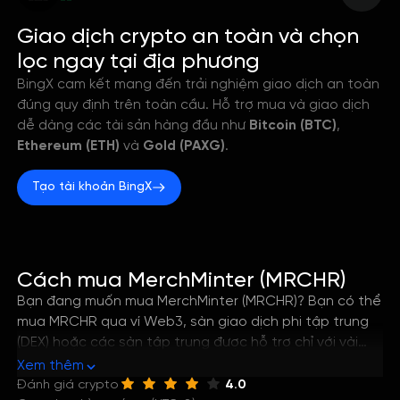
--
Giao dịch crypto an toàn và chọn
lọc ngay tại địa phương
BingX cam kết mang đến trải nghiệm giao dịch an toàn
đúng quy định trên toàn cầu. Hỗ trợ mua và giao dịch
dễ dàng các tài sản hàng đầu như
Bitcoin (BTC)
,
Ethereum (ETH)
và
Gold (PAXG)
.
Tạo tài khoản BingX
Cách mua MerchMinter (MRCHR)
Bạn đang muốn mua MerchMinter (MRCHR)? Bạn có thể
mua MRCHR qua ví Web3, sàn giao dịch phi tập trung
(DEX) hoặc các sàn tập trung được hỗ trợ chỉ với vài
bước đơn giản. Hướng dẫn này sẽ giúp bạn nắm rõ
Xem thêm
cách tốt nhất để mua MerchMinter, cũng như cách lưu
Đánh giá crypto
4.0