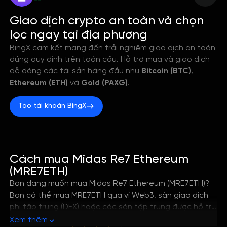
--
Giao dịch crypto an toàn và chọn
lọc ngay tại địa phương
BingX cam kết mang đến trải nghiệm giao dịch an toàn
đúng quy định trên toàn cầu. Hỗ trợ mua và giao dịch
dễ dàng các tài sản hàng đầu như
Bitcoin (BTC)
,
Ethereum (ETH)
và
Gold (PAXG)
.
Tạo tài khoản BingX
Cách mua Midas Re7 Ethereum
(MRE7ETH)
Bạn đang muốn mua Midas Re7 Ethereum (MRE7ETH)?
Bạn có thể mua MRE7ETH qua ví Web3, sàn giao dịch
phi tập trung (DEX) hoặc các sàn tập trung được hỗ trợ
chỉ với vài bước đơn giản. Hướng dẫn này sẽ giúp bạn
Xem thêm