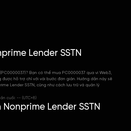
nprime Lender SSTN
 (PC0000037)? Bạn có thể mua PC0000037 qua ví Web3,
g được hỗ trợ chỉ với vài bước đơn giản. Hướng dẫn này sẽ
ime Lender SSTN, cũng như cách lưu trữ và quản lý
ần cuối: -- (UTC+8)
h Nonprime Lender SSTN