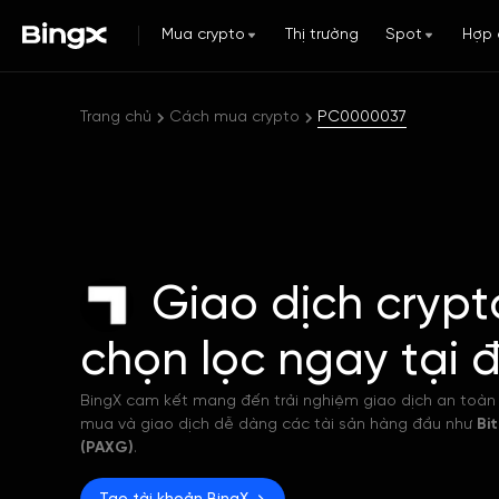
Mua crypto
Thị trường
Spot
Hợp 
Trang chủ
Cách mua crypto
PC0000037
Giao dịch crypt
chọn lọc ngay tại 
BingX cam kết mang đến trải nghiệm giao dịch an toàn 
mua và giao dịch dễ dàng các tài sản hàng đầu như
Bi
(PAXG)
.