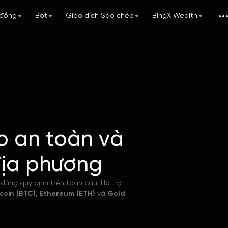
đồng
Bot
Giao dịch Sao chép
BingX Wealth
o an toàn và
địa phương
đúng quy định trên toàn cầu. Hỗ trợ
tcoin (BTC)
,
Ethereum (ETH)
và
Gold