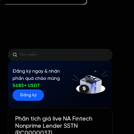
Đăng ký ngay & nhận
phần quà chào mừng
5685+ USDT
Đăng ký
Phân tích giá live NA Fintech
Nonprime Lender SSTN
(PC0000037)