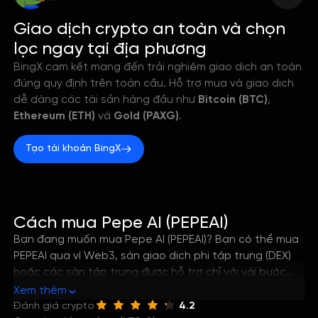
--
Giao dịch crypto an toàn và chọn
lọc ngay tại địa phương
BingX cam kết mang đến trải nghiệm giao dịch an toàn
đúng quy định trên toàn cầu. Hỗ trợ mua và giao dịch
dễ dàng các tài sản hàng đầu như
Bitcoin (BTC)
,
Ethereum (ETH)
và
Gold (PAXG)
.
Tạo tài khoản BingX
Cách mua Pepe AI (PEPEAI)
Bạn đang muốn mua Pepe AI (PEPEAI)? Bạn có thể mua
PEPEAI qua ví Web3, sàn giao dịch phi tập trung (DEX)
hoặc các sàn tập trung được hỗ trợ chỉ với vài bước
đơn giản. Hướng dẫn này sẽ giúp bạn nắm rõ cách tốt
Xem thêm
nhất để mua Pepe AI, cũng như cách lưu trữ và quản lý
Đánh giá crypto
4.2