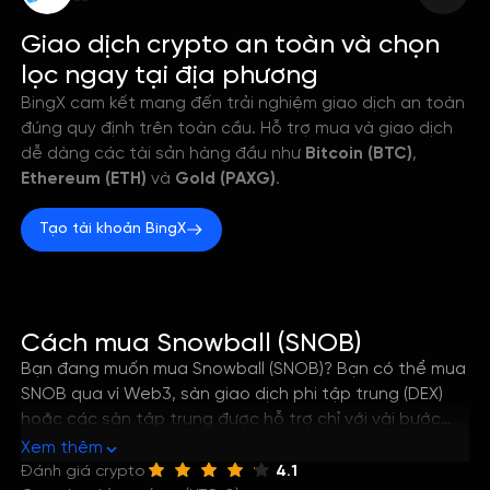
--
Giao dịch crypto an toàn và chọn
lọc ngay tại địa phương
BingX cam kết mang đến trải nghiệm giao dịch an toàn
đúng quy định trên toàn cầu. Hỗ trợ mua và giao dịch
dễ dàng các tài sản hàng đầu như
Bitcoin (BTC)
,
Ethereum (ETH)
và
Gold (PAXG)
.
Tạo tài khoản BingX
Cách mua Snowball (SNOB)
Bạn đang muốn mua Snowball (SNOB)? Bạn có thể mua
SNOB qua ví Web3, sàn giao dịch phi tập trung (DEX)
hoặc các sàn tập trung được hỗ trợ chỉ với vài bước
đơn giản. Hướng dẫn này sẽ giúp bạn nắm rõ cách tốt
Xem thêm
nhất để mua Snowball, cũng như cách lưu trữ và quản
Đánh giá crypto
4.1