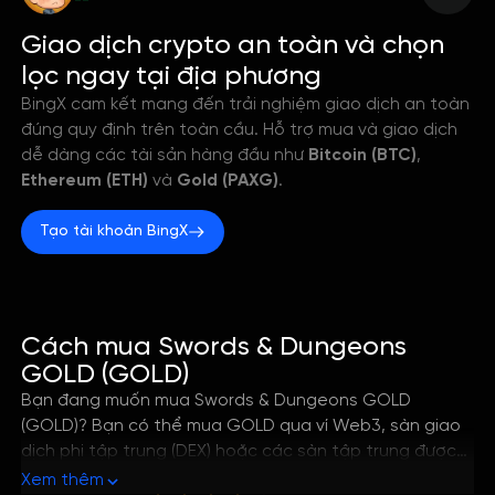
--
Giao dịch crypto an toàn và chọn
lọc ngay tại địa phương
BingX cam kết mang đến trải nghiệm giao dịch an toàn
đúng quy định trên toàn cầu. Hỗ trợ mua và giao dịch
dễ dàng các tài sản hàng đầu như
Bitcoin (BTC)
,
Ethereum (ETH)
và
Gold (PAXG)
.
Tạo tài khoản BingX
Cách mua Swords & Dungeons
GOLD (GOLD)
Bạn đang muốn mua Swords & Dungeons GOLD
(GOLD)? Bạn có thể mua GOLD qua ví Web3, sàn giao
dịch phi tập trung (DEX) hoặc các sàn tập trung được
hỗ trợ chỉ với vài bước đơn giản. Hướng dẫn này sẽ giúp
Xem thêm