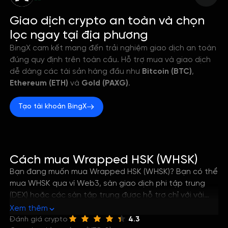
--
Giao dịch crypto an toàn và chọn
lọc ngay tại địa phương
BingX cam kết mang đến trải nghiệm giao dịch an toàn
đúng quy định trên toàn cầu. Hỗ trợ mua và giao dịch
dễ dàng các tài sản hàng đầu như
Bitcoin (BTC)
,
Ethereum (ETH)
và
Gold (PAXG)
.
Tạo tài khoản BingX
Cách mua Wrapped HSK (WHSK)
Bạn đang muốn mua Wrapped HSK (WHSK)? Bạn có thể
mua WHSK qua ví Web3, sàn giao dịch phi tập trung
(DEX) hoặc các sàn tập trung được hỗ trợ chỉ với vài
bước đơn giản. Hướng dẫn này sẽ giúp bạn nắm rõ
Xem thêm
cách tốt nhất để mua Wrapped HSK, cũng như cách
Đánh giá crypto
4.3