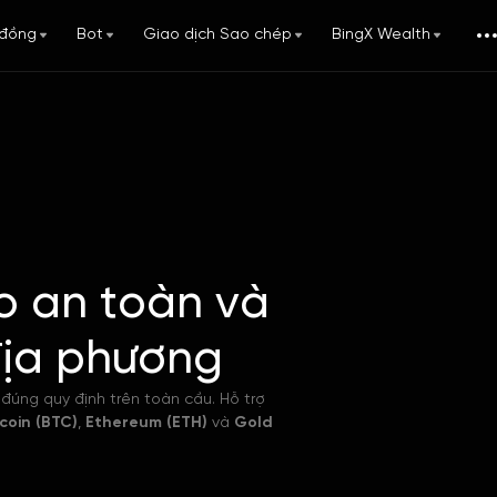
đồng
Bot
Giao dịch Sao chép
BingX Wealth
o an toàn và
địa phương
đúng quy định trên toàn cầu. Hỗ trợ
tcoin (BTC)
,
Ethereum (ETH)
và
Gold