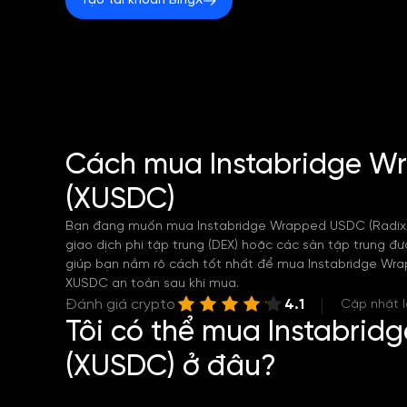
Tạo tài khoản BingX
Cách mua Instabridge W
(XUSDC)
Bạn đang muốn mua Instabridge Wrapped USDC (Radix)
giao dịch phi tập trung (DEX) hoặc các sàn tập trung đư
giúp bạn nắm rõ cách tốt nhất để mua Instabridge Wrap
XUSDC an toàn sau khi mua.
Đánh giá crypto
4.1
Cập nhật l
Tôi có thể mua Instabri
(XUSDC) ở đâu?