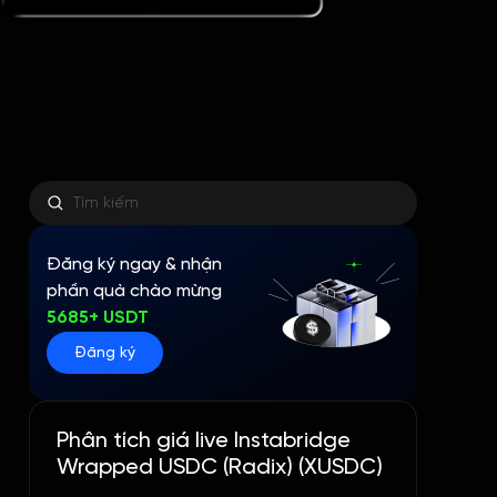
Đăng ký ngay & nhận
phần quà chào mừng
5685+ USDT
Đăng ký
Phân tích giá live Instabridge
Wrapped USDC (Radix) (XUSDC)