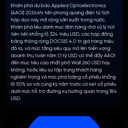
Khám phá dự báo Applied Optoelectronics
(AAOI) 2026 khi tiên phong quang điện tử tích
hợp dọc này mở rộng sản xuất trong nước.
Khám phá liệu danh mục đơn hàng chờ xử lý nút
tiên tiến khổng lồ 324 triệu USD, các hợp đồng
băng thông rộng DOCSIS 4.0 trị giá hàng triệu
đô la, và mức tăng siêu quy mô lên triển vọng
doanh thu toàn năm 1,1 tỷ USD có thể đẩy AAOI
đến mục tiêu cao nhất phố Wall 260 USD hay
không, hoặc liệu sự tập trung khách hàng
nghiêm trọng và mức pha loãng cổ phiếu khổng
lồ 50% so với cùng kỳ năm trước có kẹt cổ phiếu
dưới mức hỗ trợ đường xu hướng quan trọng 184
USD.