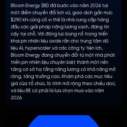
Bloom Energy (BE) đã bước vào năm 2026 tại
một điểm chuyển đổi lịch sử, giao dịch gần mức
$290 khi củng cố vị thế là nhà cung cấp hàng
đầu các giải pháp năng lượng sạch, đáng tin
cậy tại chỗ. Với động lực bùng nổ trong triển
khai pin nhiên liệu oxide rắn cho trung tâm dữ
liệu AI, hyperscaler và các công ty tiện ích,
Bloom Energy đang chuyển đổi từ một nhà phát
triển pin nhiên liệu chuyên biệt thành một nền
tảng cơ sở hạ tầng năng lượng có khả năng mở
rộng, tăng trưởng cao. Khám phá các mục tiêu
giá của tổ chức, lộ trình mở rộng theo chiều dọc,
và liệu BE có phải là lựa chọn mua vào năm
2026.