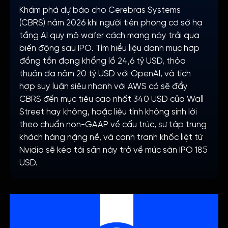
Khám phá dự báo cho Cerebras Systems
(CBRS) năm 2026 khi người tiên phong cơ sở hạ
tầng AI quy mô wafer cách mạng này trải qua
biến động sau IPO. Tìm hiểu liệu danh mục hợp
đồng tồn đọng khổng lồ 24,6 tỷ USD, thỏa
thuận đa năm 20 tỷ USD với OpenAI, và tích
hợp suy luận siêu nhanh với AWS có sẽ đẩy
CBRS đến mục tiêu cao nhất 340 USD của Wall
Street hay không, hoặc liệu tính không sinh lời
theo chuẩn non-GAAP về cấu trúc, sự tập trung
khách hàng nặng nề, và cạnh tranh khốc liệt từ
Nvidia sẽ kéo tài sản này trở về mức sàn IPO 185
USD.