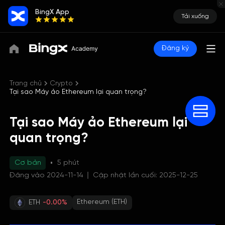
BingX App
Tải xuống
Đăng ký
Trang chủ
Crypto
Tại sao Máy ảo Ethereum lại quan trọng?
Tại sao Máy ảo Ethereum lại
quan trọng?
Cơ bản
5 phút
Đăng vào 2024-11-14
Cập nhật lần cuối: 2025-12-25
Ethereum (ETH)
ETH
-0.00%