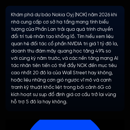
Khám phá dự báo Nokia Oyj (NOK) năm 2026 khi
nhà cung cấp cơ sở hạ tầng mang tính biểu
tượng của Phần Lan trải qua quá trình chuyển
đổi trí tuệ nhân tạo khổng lồ. Tìm hiểu xem liệu
quan hệ đối tác cổ phần NVIDIA trị giá 1 tỷ đô la,
doanh thu đám mây quang học tăng 49% so
với cùng kỳ năm trước, và các nền tảng mạng AI
tác nhân tiên tiến có thể đẩy NOK đến mục tiêu
cao nhất 20 đô la của Wall Street hay không,
hoặc liệu những cơn gió ngược vĩ mô và cạnh
tranh kỹ thuật khốc liệt trong bối cảnh 6G có
kích hoạt sự sụp đổ định giá cơ cấu trở lại vùng
hỗ trợ 5 đô la hay không.