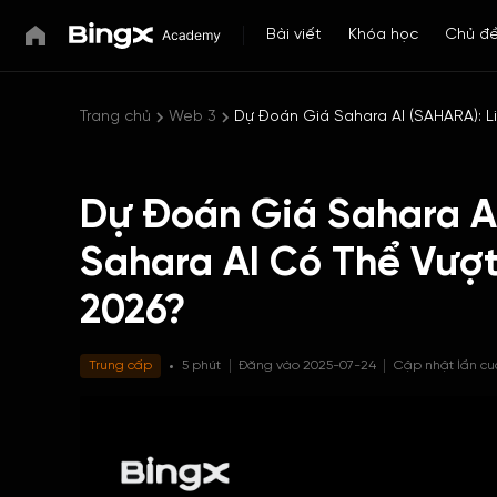
Bài viết
Khóa học
Chủ đ
Trang chủ
Web 3
Dự Đoán Giá Sahara AI (SAHARA): 
Dự Đoán Giá Sahara AI
Sahara AI Có Thể Vượ
2026?
Trung cấp
5 phút
Đăng vào 2025-07-24
Cập nhật lần cu