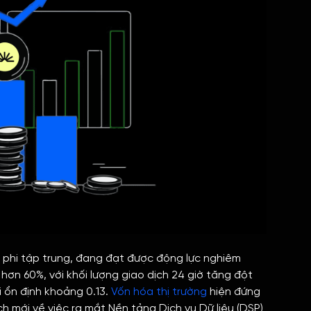
I phi tập trung, đang đạt được động lực nghiêm
hơn 60%, với khối lượng giao dịch 24 giờ tăng đột
i ổn định khoảng 0.13.
Vốn hóa thị trường
hiện đứng
ch mới về việc ra mắt Nền tảng Dịch vụ Dữ liệu (DSP)