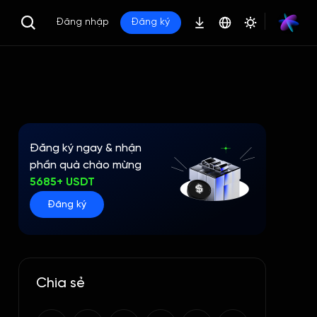
Đăng nhập
Đăng ký
Đăng ký ngay & nhận
phần quà chào mừng
5685+ USDT
Đăng ký
Chia sẻ