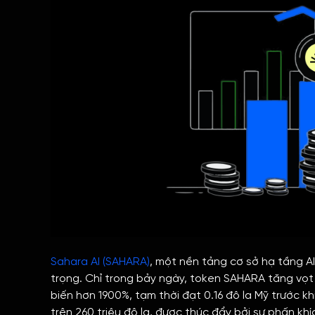
Sahara AI (SAHARA)
, một nền tảng cơ sở hạ tầng A
trọng. Chỉ trong bảy ngày, token SAHARA tăng vọt 
biến hơn 1900%, tạm thời đạt 0.16 đô la Mỹ trước kh
trên 260 triệu đô la, được thúc đẩy bởi sự phấn khí