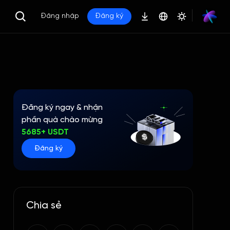
Đăng nhập
Đăng ký
Đăng ký ngay & nhận
phần quà chào mừng
5685+ USDT
Đăng ký
Chia sẻ