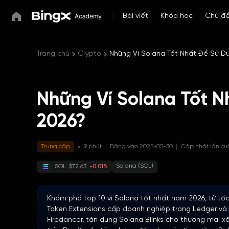
Bài viết
Khóa học
Chủ đ
Trang chủ
Crypto
Những Ví Solana Tốt Nhất Để Sử 
Những Ví Solana Tốt 
2026?
Trung cấp
9 phút
Đăng vào 2025-05-30
Cập nhật lần cu
Solana (SOL)
SOL
$72.63
-0.01%
Khám phá top 10 ví Solana tốt nhất năm 2026, từ tố
Token Extensions cấp doanh nghiệp trong Ledger và 
Firedancer, tận dụng Solana Blinks cho thương mại x