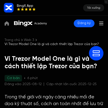
BingX App
Tải xuống
Đăng ký
Trang chủ
Web 3
Ví Trezor Model One là gì và cách thiết lập Trezor của bạn?
Ví Trezor Model One là gì và
cách thiết lập Trezor của bạn?
Cơ bản
6 phút
Đăng vào 2025-08-12
Cập nhật lần cuối: 2025-12-25
Trong thế giới với ngày càng nhiều mối đe
dọa kỹ thuật số, cách an toàn nhất để lưu trữ