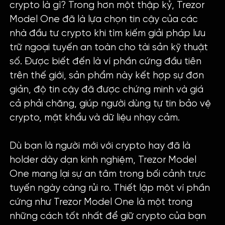
crypto là gì? Trong hơn một thập kỷ, Trezor
Model One đã là lựa chọn tin cậy của các
nhà đầu tư crypto khi tìm kiếm giải pháp lưu
trữ ngoại tuyến an toàn cho tài sản kỹ thuật
số. Được biết đến là ví phần cứng đầu tiên
trên thế giới, sản phẩm này kết hợp sự đơn
giản, độ tin cậy đã được chứng minh và giá
cả phải chăng, giúp người dùng tự tin bảo vệ
crypto, mật khẩu và dữ liệu nhạy cảm.
Dù bạn là người mới với crypto hay đã là
holder dày dạn kinh nghiệm, Trezor Model
One mang lại sự an tâm trong bối cảnh trực
tuyến ngày càng rủi ro. Thiết lập một ví phần
cứng như Trezor Model One là một trong
những cách tốt nhất để giữ crypto của bạn