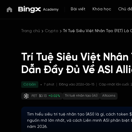
Bài viết
Khóa học
Chủ đ
Trang chủ
Crypto
Trí Tuệ Siêu Việt Nhân Tạo (FET) Là
Trí Tuệ Siêu Việt Nhân
Dẫn Đầy Đủ Về ASI All
Cơ bản
7 phút
Đăng vào 2026-06-15
Cập nhật lần cuối: 
Trí tuệ nhân tạo (AI)
Altcoins
FET
$0.13
+0.02%
Tìm hiểu siêu trí tuệ nhân tạo (ASI) là gì, cách token
nguồn mở lớn nhất, và cách Liên minh ASI phân biệt b
năm 2026.