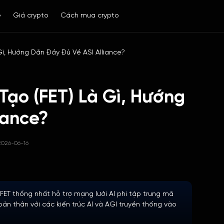
ề
Giá crypto
Cách mua crypto
 Gì, Hướng Dẫn Đầy Đủ Về ASI Alliance?
 Tạo (FET) Là Gì, Hướng
iance?
2026-06-16
 $FET thống nhất hỗ trợ mạng lưới AI phi tập trung mã
ản thân với các kiến trúc AI và AGI truyền thống vào