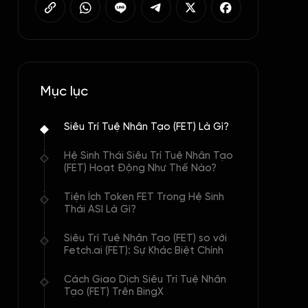
Mục lục
Siêu Trí Tuệ Nhân Tạo (FET) Là Gì?
Hệ Sinh Thái Siêu Trí Tuệ Nhân Tạo
(FET) Hoạt Động Như Thế Nào?
Tiện Ích Token FET Trong Hệ Sinh
Thái ASI Là Gì?
Siêu Trí Tuệ Nhân Tạo (FET) so với
Fetch.ai (FET): Sự Khác Biệt Chính
Cách Giao Dịch Siêu Trí Tuệ Nhân
Tạo (FET) Trên BingX