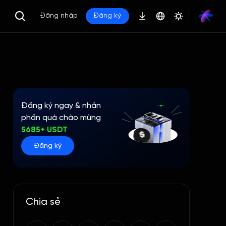
Đăng nhập
Đăng ký
Đăng ký ngay & nhận
phần quà chào mừng
5685+ USDT
Đăng ký
Chia sẻ