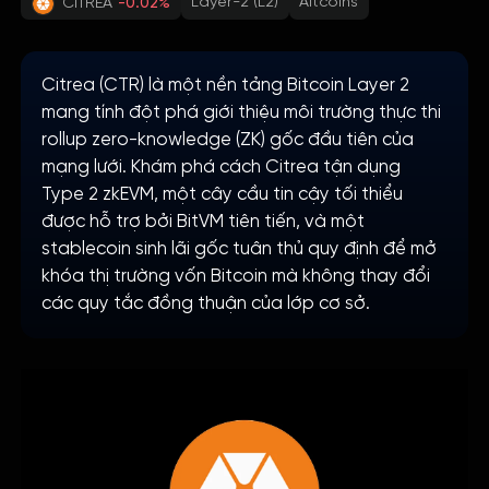
Layer-2 (L2)
Altcoins
CITREA
-0.02%
Citrea (CTR) là một nền tảng Bitcoin Layer 2
mang tính đột phá giới thiệu môi trường thực thi
rollup zero-knowledge (ZK) gốc đầu tiên của
mạng lưới. Khám phá cách Citrea tận dụng
Type 2 zkEVM, một cây cầu tin cậy tối thiểu
được hỗ trợ bởi BitVM tiên tiến, và một
stablecoin sinh lãi gốc tuân thủ quy định để mở
khóa thị trường vốn Bitcoin mà không thay đổi
các quy tắc đồng thuận của lớp cơ sở.