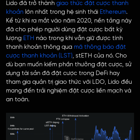
Lido đã trở thành
giao thức đặt cược thanh
khoản
lớn nhất trong hệ sinh thái
Ethereum
.
Kể từ khi ra mắt vào năm 2020, nền tảng này
đã cho phép người dùng đặt cược bất kỳ
lượng
ETH
nào trong khi vẫn giữ được tính
thanh khoản thông qua
mã thông báo đặt
cược thanh khoản (LST)
, stETH của nó. Cho
dù bạn muốn kiếm phần thưởng đặt cược, sử
dụng tài sản đã đặt cược trong DeFi hay
tham gia quản trị giao thức với LDO, Lido đều
mang đến trải nghiệm đặt cược liền mạch và
an toàn.