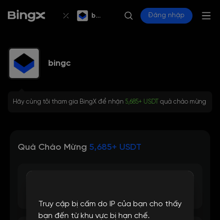
Đăng nhập
bingc
bingc
Hãy cùng tôi tham gia BingX để nhận
5,685+ USDT
quà chào mừng
Quà Chào Mừng
5,685+ USDT
30 USDT
Thưởng Đăng Ký Tối Đa
Truy cập bị cấm do IP của bạn cho thấy
bạn đến từ khu vực bị hạn chế.