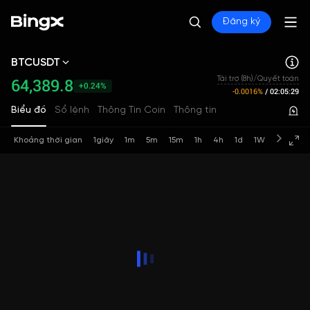
Đăng ký
BTCUSDT
64,389.8
Tài trợ (8h)/Quyết toán
+0.24%
-0.0016%
/
02:05:28
Biểu đồ
Sổ lệnh
Thông Tin Coin
Thông tin
Khoảng thời gian
1giây
1m
5m
15m
1h
4h
1d
1W