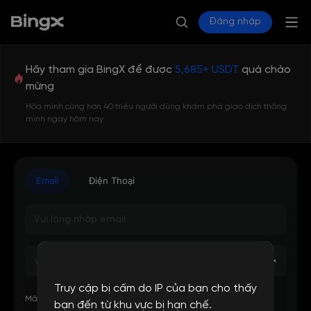
Đăng nhập
Hãy tham gia BingX để được
5,685+ USDT
quà chào
mừng
Hòa mình cùng hơn 40 triệu người dùng khám phá giao dịch thông
minh ngay hôm nay
Email
Điện Thoại
Truy cập bị cấm do IP của bạn cho thấy
Mã giới thiệu hoặc UID của người giới thiệu (không bắt buộc)
bạn đến từ khu vực bị hạn chế.