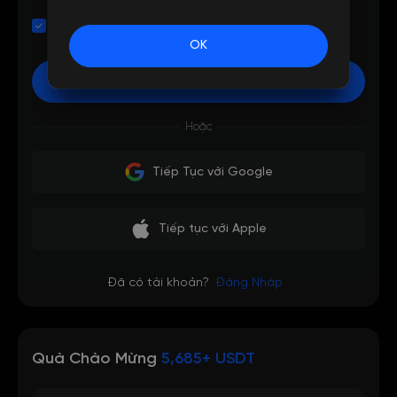
Tôi đã đọc và đồng ý với
Thỏa Thuận Khách Hàng
và
Chính sách quyền riêng tư
OK
Đăng Ký
Hoặc
Tiếp Tục với Google
Tiếp tục với Apple
Đã có tài khoản?
Đăng Nhập
Quà Chào Mừng
5,685+ USDT