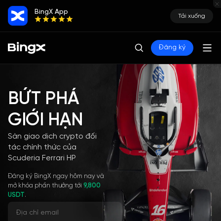
BingX App
Tải xuống
Đăng ký
BỨT PHÁ
GIỚI HẠN
Sàn giao dịch crypto đối
tác chính thức của
Scuderia Ferrari HP
Đăng ký BingX ngay hôm nay và
mở khóa phần thưởng tới
9,800
USDT
.