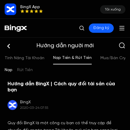
BingX App
Tải xuống
Đăng ký
Hướng dẫn người mới
Nạp Tiền & Rút Tiền
Tính Năng Tài Khoản
Mua/Bán Cryp
Nạp
Rút Tiền
Hướng dẫn BingX | Cách quy đổi tài sản của
bạn
BingX
2020-03-24 07:55
Quy đổi BingX là một công cụ bạn có thể truy cập để