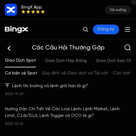
BingX App
Tải xuống
Đăng ký
Các Câu Hỏi Thường Gặp
Giao Dịch Spot
Giao Dịch Hợp Đồng
Giao Dịch Sao Ché
Cơ bản về Spot
Quy định về Giao dịch và Tài sản
Các tính n
Lệnh thị trường và lệnh giới hạn là gì?
2022-11-29
Hướng Dẫn Chi Tiết Về Các Loại Lệnh: Lệnh Market, Lệnh
Limit, C.Lãi/D.Lỗ, Lệnh Trigger và OCO là gì?
2025-12-16