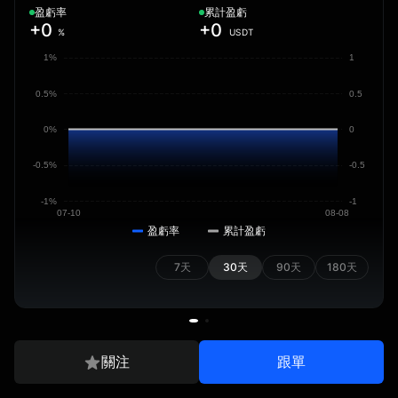
盈虧率
累計盈虧
+0
+0
%
USDT
1%
1
0.5%
0.5
0%
0
-0.5%
-0.5
-1%
-1
07-10
08-08
盈虧率
累計盈虧
7天
30天
90天
180天
關注
跟單
綜合數據
持倉記錄
交易記錄
跟隨數據
劃轉記錄