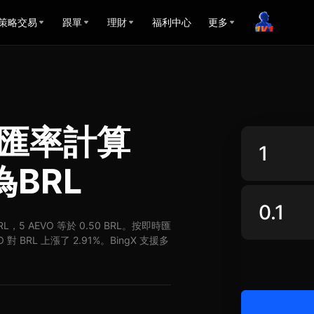
策略交易
跟單
理財
福利中心
更多
爾匯率計算
為BRL
BRL，5 AEVO 等於 0.50 BRL。按即時匯
 對 BRL 上漲了 2.91%。BingX 支援多