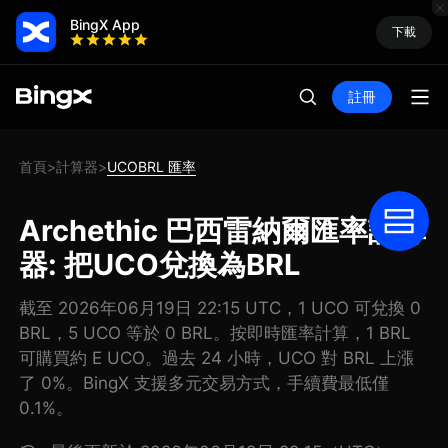
BingX App
下載
註冊
首頁
計算器
UCOBRL 匯率
>
>
Archethic 巴西雷納爾匯率計算
器: 把UCO兌換為BRL
截至 2026年06月19日 22:15 UTC，1 UCO 可兌換 0
BRL，5 UCO 等於 0 BRL。按即時匯率計算，1 BRL
可購買約 E UCO。過去 24 小時，UCO 對 BRL 上漲
了 0%。BingX 支援多元交易方式，手續費最低僅
0.1%。