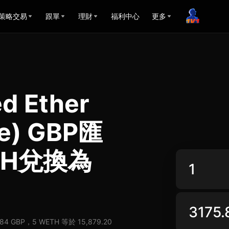
策略交易
跟單
理財
福利中心
更多
d Ether
ce) GBP匯
TH兌換為
84 GBP，5 WETH 等於 15,879.20