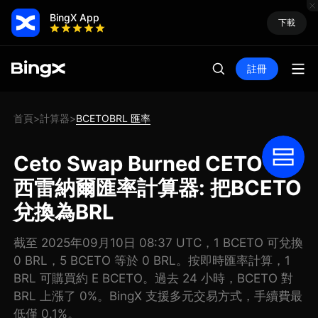
BingX App
下載
註冊
首頁
計算器
BCETOBRL 匯率
>
>
Ceto Swap Burned CETO 巴
西雷納爾匯率計算器: 把BCETO
兌換為BRL
截至 2025年09月10日 08:37 UTC，1 BCETO 可兌換
0 BRL，5 BCETO 等於 0 BRL。按即時匯率計算，1
BRL 可購買約 E BCETO。過去 24 小時，BCETO 對
BRL 上漲了 0%。BingX 支援多元交易方式，手續費最
低僅 0.1%。