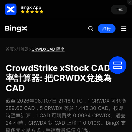
BingX App
下載
註冊
首頁
計算器
CRWDXCAD 匯率
>
>
CrowdStrike xStock CAD匯
率計算器: 把CRWDX兌換為
CAD
截至 2026年08月07日 21:18 UTC，1 CRWDX 可兌換
289.66 CAD，5 CRWDX 等於 1,448.30 CAD。按即
時匯率計算，1 CAD 可購買約 0.0034 CRWDX。過去
24 小時，CRWDX 對 CAD 上漲了 0.010%。BingX 支
援多元交易方式，手續費最低僅 0.1%。