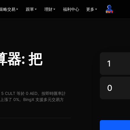
策略交易
跟單
理財
福利中心
更多
算器: 把
ED，5 CULT 等於 0 AED。按即時匯率計
ED 上漲了 0%。BingX 支援多元交易方