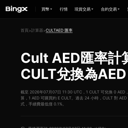
買幣
行情
現貨交易
合約交易
首頁
計算器
CULTAED 匯率
>
>
Cult AED匯率計
CULT兌換為AED
截至 2026年07月07日 11:30 UTC，1 CULT 可兌換 0 A
算，1 AED 可購買約 E CULT。過去 24 小時，CULT 對 A
式，手續費最低僅 0.1%。