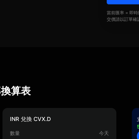
當前匯率 = 
交價請以訂單確
 匯率換算表
INR 兌換 CVX.D
數量
今天