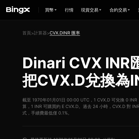
買幣
行情
現貨交易
合約交易
首頁
計算器
CVX.DINR 匯率
>
>
Dinari CVX I
把CVX.D兌換為I
截至 1970年01月01日 00:00 UTC，1 CVX.D 可兌換 0 I
算，1 INR 可購買約 E CVX.D。過去 24 小時，CVX.D 對 
式，手續費最低僅 0.1%。