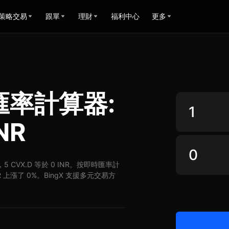
策略交易
跟單
理財
福利中心
更多
NR匯率計算器:
NR
NR，5 CVX.D 等於 0 INR。按即時匯率計
INR 上漲了 0%。BingX 支援多元交易方