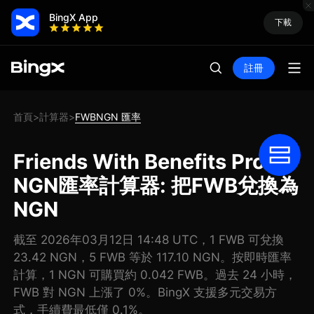
BingX App
下載
註冊
首頁
計算器
FWBNGN 匯率
>
>
Friends With Benefits Pro
NGN匯率計算器: 把FWB兌換為
NGN
截至 2026年03月12日 14:48 UTC，1 FWB 可兌換
23.42 NGN，5 FWB 等於 117.10 NGN。按即時匯率
計算，1 NGN 可購買約 0.042 FWB。過去 24 小時，
FWB 對 NGN 上漲了 0%。BingX 支援多元交易方
式，手續費最低僅 0.1%。