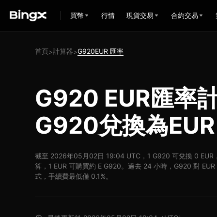
買幣
行情
現貨交易
合約交易
首頁
計算器
G920EUR 匯率
>
>
G920 EUR匯率
G920兌換為EUR
截至 2026年05月02日 19:04 UTC，1 G920 可兌換 0 E
算，1 EUR 可購買約 E G920。過去 24 小時，G920 對 E
式，手續費最低僅 0.1%。