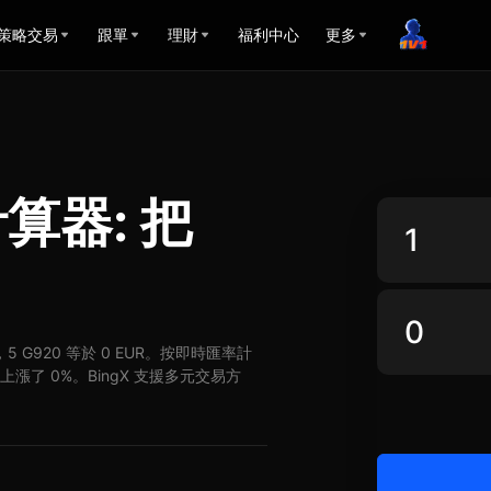
策略交易
跟單
理財
福利中心
更多
計算器: 把
UR，5 G920 等於 0 EUR。按即時匯率計
UR 上漲了 0%。BingX 支援多元交易方