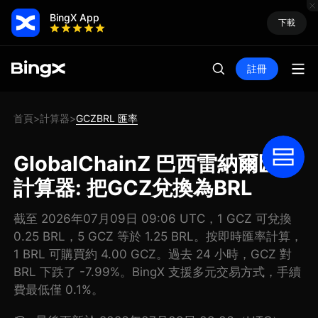
BingX App
下載
註冊
首頁
計算器
GCZBRL 匯率
>
>
GlobalChainZ 巴西雷納爾匯率
計算器: 把GCZ兌換為BRL
截至 2026年07月09日 09:06 UTC，1 GCZ 可兌換
0.25 BRL，5 GCZ 等於 1.25 BRL。按即時匯率計算，
1 BRL 可購買約 4.00 GCZ。過去 24 小時，GCZ 對
BRL 下跌了 -7.99%。BingX 支援多元交易方式，手續
費最低僅 0.1%。