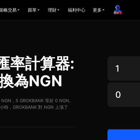
策略交易
跟單
理財
福利中心
更多
GN匯率計算器:
兌換為NGN
0 NGN，5 GROKBANK 等於 0 NGN。
小時，GROKBANK 對 NGN 上漲了