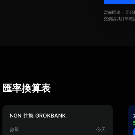
當前匯率 = 
交價請以訂單確
NK) 匯率換算表
NGN 兌換 GROKBANK
數量
今天