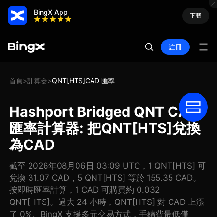
BingX App
下載
註冊
首頁
計算器
QNT[HTS]CAD 匯率
>
>
Hashport Bridged QNT CAD
匯率計算器: 把QNT[HTS]兌換
為CAD
截至 2026年08月06日 03:09 UTC，1 QNT[HTS] 可
兌換 31.07 CAD，5 QNT[HTS] 等於 155.35 CAD。
按即時匯率計算，1 CAD 可購買約 0.032
QNT[HTS]。過去 24 小時，QNT[HTS] 對 CAD 上漲
了 0%。BingX 支援多元交易方式，手續費最低僅