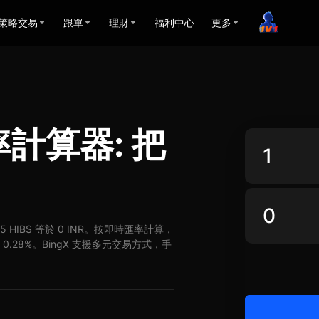
策略交易
跟單
理財
福利中心
更多
匯率計算器: 把
R，5 HIBS 等於 0 INR。按即時匯率計算，
漲了 0.28%。BingX 支援多元交易方式，手