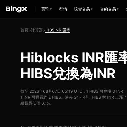
買幣
行情
現貨交易
合約交易
首頁
計算器
HIBSINR 匯率
>
>
Hiblocks INR
HIBS兌換為INR
截至 2026年08月07日 05:19 UTC，1 HIBS 可兌換 0 IN
1 INR 可購買約 E HIBS。過去 24 小時，HIBS 對 INR 上
續費最低僅 0.1%。